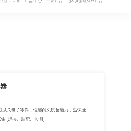
位置：
首页
-
产品中心
-
主要产品
-
电机/电磁系列产品
合器
总成及关键子零件，性能耐久试验能力，热试验
艺控制(焊接、装配、检测)。