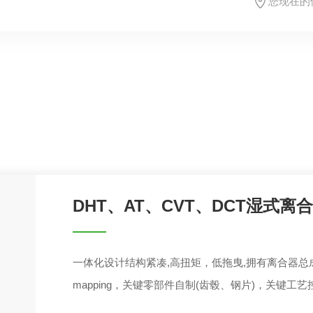
您现在的
DHT、AT、CVT、DCT湿式离
一体化设计结构紧凑,高扭矩，低拖曳,拥有离合器
mapping，关键零部件自制(齿毂、钢片)，关键工